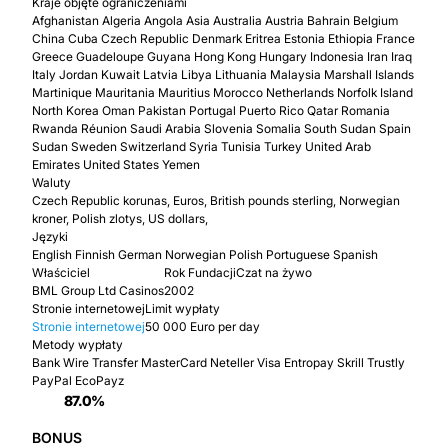
Kraje objęte ograniczeniami
Afghanistan Algeria Angola Asia Australia Austria Bahrain Belgium
China Cuba Czech Republic Denmark Eritrea Estonia Ethiopia France
Greece Guadeloupe Guyana Hong Kong Hungary Indonesia Iran Iraq
Italy Jordan Kuwait Latvia Libya Lithuania Malaysia Marshall Islands
Martinique Mauritania Mauritius Morocco Netherlands Norfolk Island
North Korea Oman Pakistan Portugal Puerto Rico Qatar Romania
Rwanda Réunion Saudi Arabia Slovenia Somalia South Sudan Spain
Sudan Sweden Switzerland Syria Tunisia Turkey United Arab
Emirates United States Yemen
Waluty
Czech Republic korunas, Euros, British pounds sterling, Norwegian
kroner, Polish zlotys, US dollars,
Języki
English Finnish German Norwegian Polish Portuguese Spanish
Właściciel
Rok Fundacji
Czat na żywo
BML Group Ltd Casinos
2002
Stronie internetowej
Limit wypłaty
Stronie internetowej
50 000 Euro per day
Metody wypłaty
Bank Wire Transfer MasterCard Neteller Visa Entropay Skrill Trustly
PayPal EcoPayz
87.0%
BONUS