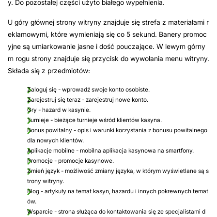
y. Do pozostałej części użyto białego wypełnienia.
U góry głównej strony witryny znajduje się strefa z materiałami r
eklamowymi, które wymieniają się co 5 sekund. Banery promoc
yjne są umiarkowanie jasne i dość pouczające. W lewym górny
m rogu strony znajduje się przycisk do wywołania menu witryny.
Składa się z przedmiotów:
Zaloguj się - wprowadź swoje konto osobiste.
Zarejestruj się teraz - zarejestruj nowe konto.
Gry - hazard w kasynie.
Turnieje - bieżące turnieje wśród klientów kasyna.
Bonus powitalny - opis i warunki korzystania z bonusu powitalnego
dla nowych klientów.
Aplikacje mobilne - mobilna aplikacja kasynowa na smartfony.
Promocje - promocje kasynowe.
Zmień język - możliwość zmiany języka, w którym wyświetlane są s
trony witryny.
Blog - artykuły na temat kasyn, hazardu i innych pokrewnych temat
ów.
Wsparcie - strona służąca do kontaktowania się ze specjalistami d