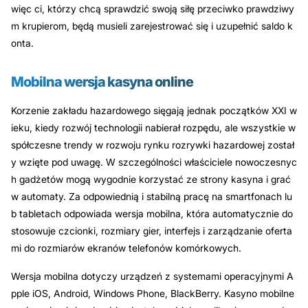
więc ci, którzy chcą sprawdzić swoją siłę przeciwko prawdziwy
m krupierom, będą musieli zarejestrować się i uzupełnić saldo k
onta.
Mobilna wersja kasyna online
Korzenie zakładu hazardowego sięgają jednak początków XXI w
ieku, kiedy rozwój technologii nabierał rozpędu, ale wszystkie w
spółczesne trendy w rozwoju rynku rozrywki hazardowej został
y wzięte pod uwagę. W szczególności właściciele nowoczesnyc
h gadżetów mogą wygodnie korzystać ze strony kasyna i grać
w automaty. Za odpowiednią i stabilną pracę na smartfonach lu
b tabletach odpowiada wersja mobilna, która automatycznie do
stosowuje czcionki, rozmiary gier, interfejs i zarządzanie oferta
mi do rozmiarów ekranów telefonów komórkowych.
Wersja mobilna dotyczy urządzeń z systemami operacyjnymi A
pple iOS, Android, Windows Phone, BlackBerry. Kasyno mobilne