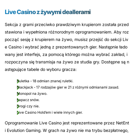
Live Casino z żywymi deallerami
Sekcja z grami przeciwko prawdziwym krupierom została przed
stawiona i wypełniona różnorodnym oprogramowaniem. Aby roz
począć sesję z krupierem na żywo, musisz przejść do sekcji Liv
e Casino i wybrać jedną z prezentowanych gier. Następnie łado
wany jest interfejs, za pomocą którego można wybrać zakład, i
rozpoczyna się transmisja na żywo ze studia gry. Dostępne są n
astępujące tabele do wyboru gracza:
Ruletka - 18 odmian znanej ruletki.
Blackjack - 17 rodzajów gier w 21 z różnymi odmianami zasad.
Monopol na żywo.
Łapacz snów.
Drogi czy nie.
Live Casino Hold’em i wiele innych gier.
Oprogramowanie Live Casino jest reprezentowane przez NetEnt
i Evolution Gaming. W grach na żywo nie ma trybu bezpłatnego,