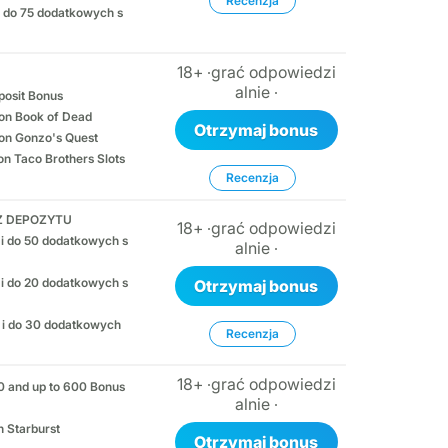
Recenzja
 do 75 dodatkowych s
18+ ∙grać odpowiedzi
alnie ∙
osit Bonus
on Book of Dead
Otrzymaj bonus
on Gonzo's Quest
on Taco Brothers Slots
Recenzja
EZ DEPOZYTU
18+ ∙grać odpowiedzi
i do 50 dodatkowych s
alnie ∙
i do 20 dodatkowych s
Otrzymaj bonus
 i do 30 dodatkowych
Recenzja
18+ ∙grać odpowiedzi
0 and up to 600 Bonus
alnie ∙
n Starburst
Otrzymaj bonus