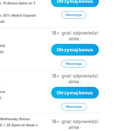
Otrzymaj bonus
: 15 Bonus Spins on T
Recenzja
o: 50% Match Deposit
sit
18+ ∙grać odpowiedzi
alnie ∙
100
Otrzymaj bonus
00
Recenzja
18+ ∙grać odpowiedzi
alnie ∙
s
nus
Otrzymaj bonus
0
Recenzja
 Wednesday Bonus
18+ ∙grać odpowiedzi
0 + 25 Spins on Book o
alnie ∙