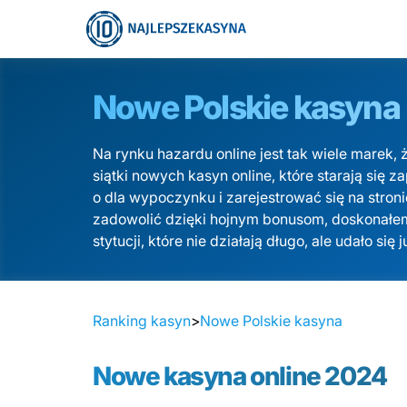
Nowe Polskie kasyna
Na rynku hazardu online jest tak wiele marek, 
siątki nowych kasyn online, które starają się
o dla wypoczynku i zarejestrować się na stro
zadowolić dzięki hojnym bonusom, doskonałemu
stytucji, które nie działają długo, ale udało się
Ranking kasyn
>
Nowe Polskie kasyna
Nowe kasyna online 2024