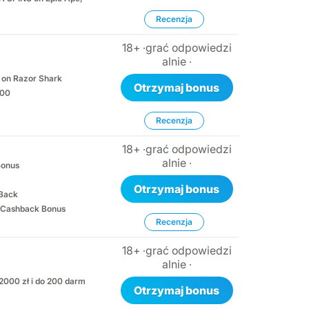
Recenzja
18+ ∙grać odpowiedzi
alnie ∙
 on Razor Shark
Otrzymaj bonus
000
Recenzja
18+ ∙grać odpowiedzi
alnie ∙
onus
Otrzymaj bonus
Back
 Cashback Bonus
Recenzja
18+ ∙grać odpowiedzi
alnie ∙
2000 zł i do 200 darm
Otrzymaj bonus