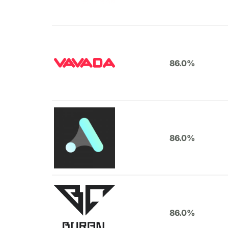
86.0%
86.0%
86.0%