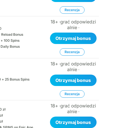
Recenzja
18+ ∙grać odpowiedzi
alnie ∙
0
y Reload Bonus
Otrzymaj bonus
 + 100 Spins
 Daily Bonus
Recenzja
18+ ∙grać odpowiedzi
alnie ∙
 + 25 Bonus Spins
Otrzymaj bonus
Recenzja
18+ ∙grać odpowiedzi
0 zł
alnie ∙
zł
zł
Otrzymaj bonus
A SPINS on Epic Ape,