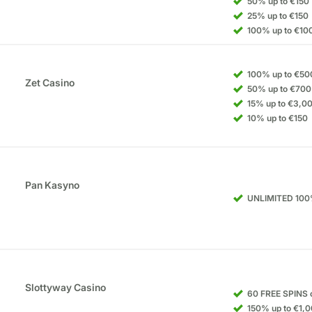
50% up to €150
25% up to €150
100% up to €10
100% up to €50
Zet Casino
50% up to €700
15% up to €3,0
10% up to €150
Pan Kasyno
UNLIMITED 10
Slottyway Casino
60 FREE SPINS 
150% up to €1,