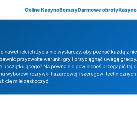
Online Kasyno
Bonusy
Darmowe obroty
Kasyno
że nawet rok ich życia nie wystarczy, aby poznać każdą z ni
 zapewnić przyzwoite warunki gry i przyciągnąć uwagę gracz
nie początkującego? Na pewno nie powinieneś przegapić tej 
 wyborowi rozrywki hazardowej i szeregowi technicznych inn
 już cię mile zaskoczyć.