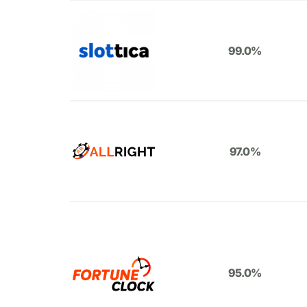
99.0%
97.0%
95.0%